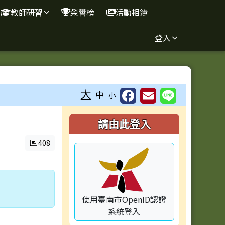
教師研習
榮譽榜
活動相簿
登入
⏸
大
中
小
右邊區域內容
請由此登入
408
使用臺南市OpenID認證
系統登入