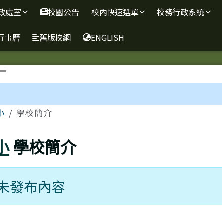
政處室
校園公告
校內快速選單
校務行政系統
行事曆
舊版校網
ENGLISH
區域
小
學校簡介
小
學校簡介
未發布內容