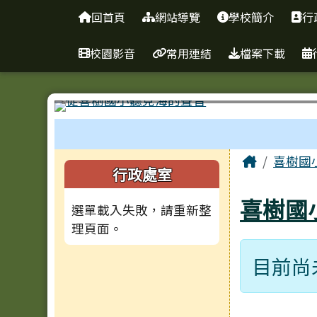
臺南市南區喜樹國民小學
導覽列
跳至主內容區
回首頁
網站導覽
學校簡介
行
校園影音
常用連結
檔案下載
工具列
頁尾區域
主內容
Home
喜樹國
左邊區域內容
行政處室
喜樹國
選單載入失敗，請重新整
理頁面。
目前尚