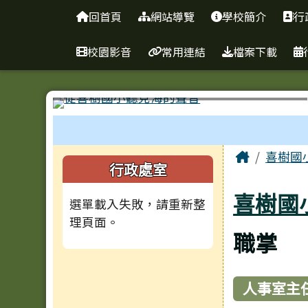
臺南市南區喜樹國民小學
導覽列
跳至主內容區
回首頁
網站導覽
學校簡介
行
校園影音
常用連結
檔案下載
工具列
頁尾區域
主內容
Home
喜樹國
左邊區域內容
行政處室
喜樹國
選單載入失敗，請重新整
理頁面。
職掌
人事室主