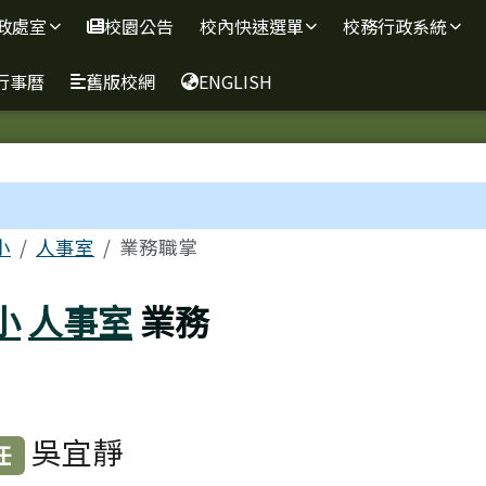
政處室
校園公告
校內快速選單
校務行政系統
行事曆
舊版校網
ENGLISH
區域
小
人事室
業務職掌
小
人事室
業務
吳宜靜
任