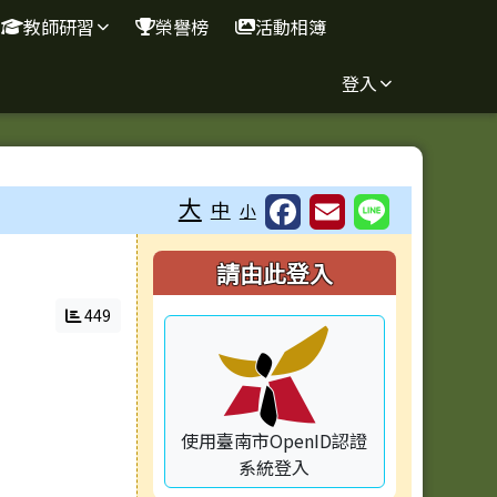
教師研習
榮譽榜
活動相簿
登入
⏸
大
中
小
右邊區域內容
請由此登入
449
使用臺南市OpenID認證
系統登入