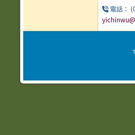
電話： (0
yichinwu@
頁尾區域內容
T