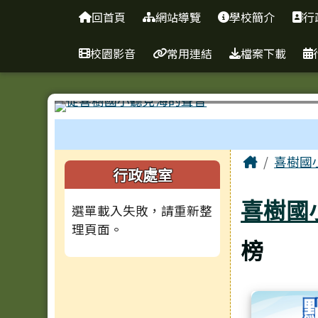
臺南市南區喜樹國民小學
導覽列
跳至主內容區
回首頁
網站導覽
學校簡介
行
校園影音
常用連結
檔案下載
工具列
頁尾區域
主內容
Home
喜樹國
左邊區域內容
行政處室
喜樹國
選單載入失敗，請重新整
理頁面。
榜