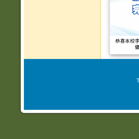
恭喜本校李
頁尾區域內容
T