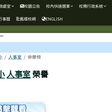
政處室
校園公告
校內快速選單
校務行政系統
行事曆
舊版校網
ENGLISH
區域
小
人事室
榮譽榜
小
人事室
榮譽