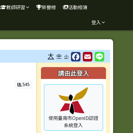
教師研習
榮譽榜
活動相簿
登入
⏸
大
中
小
右邊區域內容
請由此登入
545
使用臺南市OpenID認證
系統登入