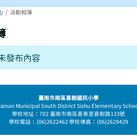
區域
小
活動相簿
簿
未發布內容
臺南市南區喜樹國民小學
ainan Municipal South District Sishu Elementary Scho
學校地址：702 臺南市南區喜東里喜樹路133號
學校電話：(06)2622462 學校傳真：(06)2629429