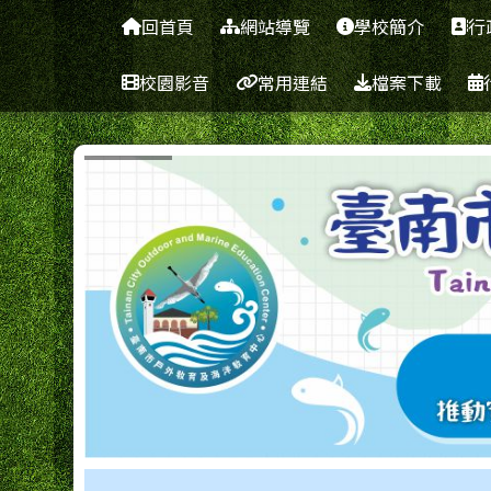
臺南市南區喜樹國民小學
導覽列
跳至主內容區
回首頁
網站導覽
學校簡介
行
校園影音
常用連結
檔案下載
工具列