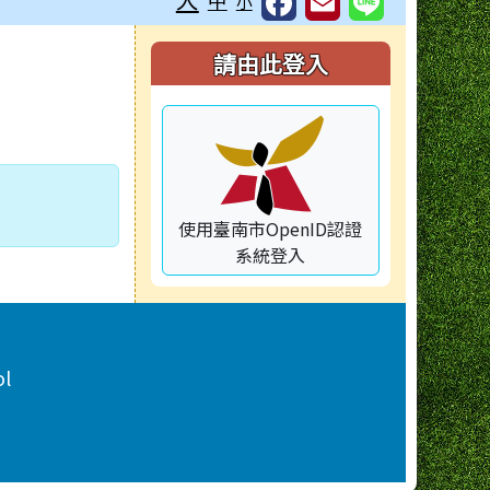
中
小
右邊區域內容
請由此登入
使用臺南市OpenID認證
系統登入
ol