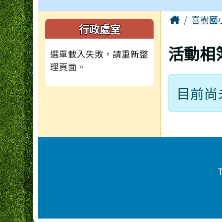
頁尾區域
主內容
Home
喜樹國
左邊區域內容
行政處室
活動相
選單載入失敗，請重新整
理頁面。
目前尚
頁尾區域內容
T