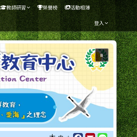
教師研習
榮譽榜
活動相簿
登入
⏸
大