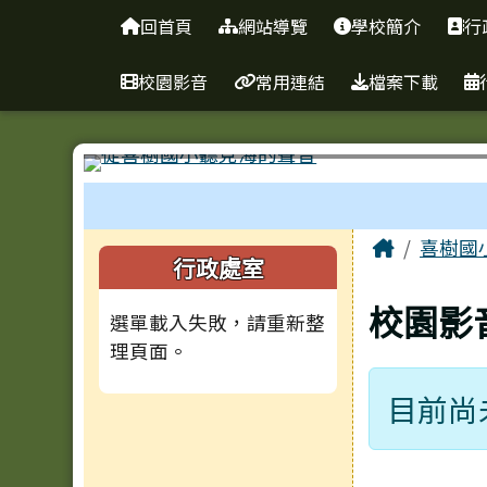
臺南市南區喜樹國民小學
導覽列
跳至主內容區
回首頁
網站導覽
學校簡介
行
校園影音
常用連結
檔案下載
工具列
頁尾區域
主內容
Home
喜樹國
左邊區域內容
行政處室
校園影
選單載入失敗，請重新整
理頁面。
目前尚