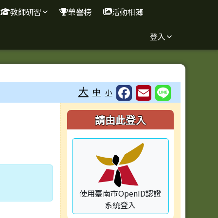
教師研習
榮譽榜
活動相簿
登入
⏸
大
中
小
右邊區域內容
請由此登入
使用臺南市OpenID認證
系統登入