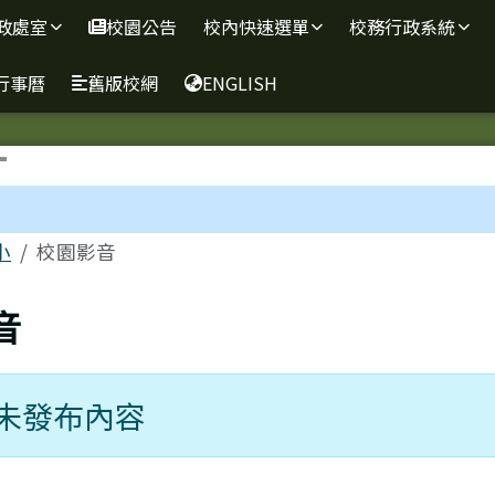
政處室
校園公告
校內快速選單
校務行政系統
行事曆
舊版校網
ENGLISH
區域
小
校園影音
音
未發布內容