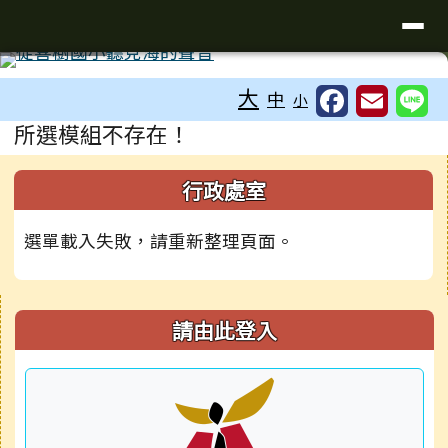
臺南市南區喜樹國民小學
導覽列
跳至主內容區
工具列
⏸
大
中
小
頁尾區域
主內容區域
所選模組不存在！
左邊區域內容
行政處室
選單載入失敗，請重新整理頁面。
右邊區域內容
請由此登入